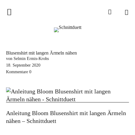
Home
Schnittduett
Podcast
Blusenshirt mit langen Ärmeln nähen
Schnittduett Magazin
von Selmin Ermis-Krohs
18. September 2020
Kommentare
0
Inspirationen
Schnittmuster-Hacks
Sewalong
Stoffempfehlungen
Anleitung Bloom Blusenshirt mit langen Ärmeln
Tipps zur Schnittanpassung
nähen – Schnittduett
Wir sagen Danke und Good