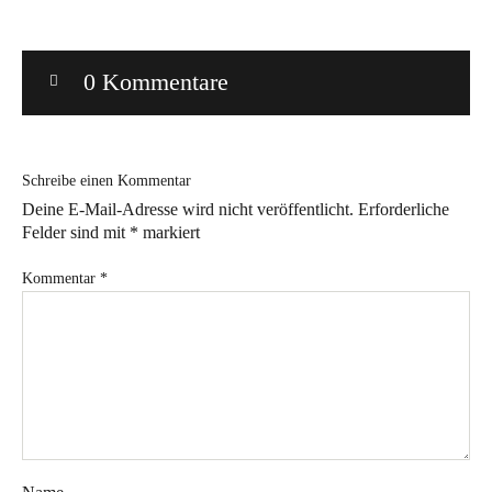
Bye!
0 Kommentare
Kontakt
Schreibe einen Kommentar
Deine E-Mail-Adresse wird nicht veröffentlicht.
Erforderliche
Felder sind mit
*
markiert
Instagram
Facebook
Pinterest
Tweed
Rapantinchen
Kommentar
*
&
Greet