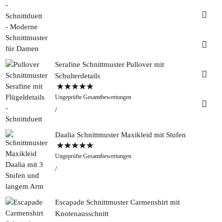
Insta
Faceb
Serafine Schnittmuster Pullover mit
Pinter
Schulterdetails
Bewertet mit
Tweed
Ungeprüfte Gesamtbewertungen
5.00
von 5
&
Greet
Rapan
Daalia Schnittmuster Maxikleid mit Stufen
Bewertet mit
Ungeprüfte Gesamtbewertungen
5.00
von 5
Escapade Schnittmuster Carmenshirt mit
Knotenausschnitt