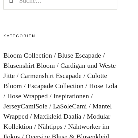
KATEGORIEN
Bloom Collection
Bluse Escapade
Blusenshirt Bloom
Cardigan und Weste
Jitte
Carmenshirt Escapade
Culotte
Bloom
Escapade Collection
Hose Lola
Hose Wrapped
Inspirationen
JerseyCamiSole
LaSoleCami
Mantel
Wrapped
Maxikleid Daalia
Modular
Kollektion
Nähtipps
Nähtworker im
Fokus
Oversize Bluse & Blusenkleid