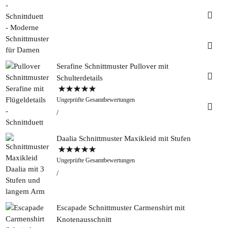
Insta
Faceb
Serafine Schnittmuster Pullover mit
Pinter
Schulterdetails
Bewertet mit
Tweed
Ungeprüfte Gesamtbewertungen
5.00
von 5
&
Greet
Rapan
Daalia Schnittmuster Maxikleid mit Stufen
Bewertet mit
Ungeprüfte Gesamtbewertungen
5.00
von 5
Escapade Schnittmuster Carmenshirt mit
Knotenausschnitt