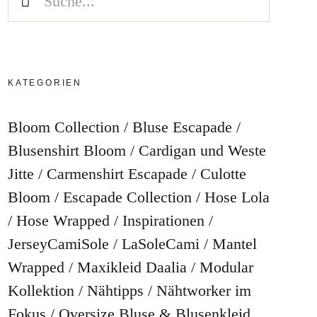
KATEGORIEN
Bloom Collection
Bluse Escapade
Blusenshirt Bloom
Cardigan und Weste
Jitte
Carmenshirt Escapade
Culotte
Bloom
Escapade Collection
Hose Lola
Hose Wrapped
Inspirationen
JerseyCamiSole
LaSoleCami
Mantel
Wrapped
Maxikleid Daalia
Modular
Kollektion
Nähtipps
Nähtworker im
Fokus
Oversize Bluse & Blusenkleid