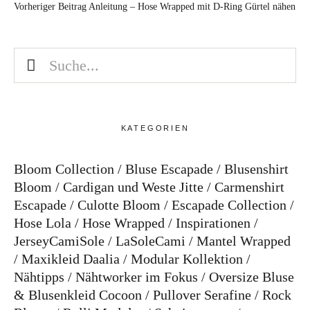
Vorheriger Beitrag
Anleitung – Hose Wrapped mit D-Ring Gürtel nähen
Bye!
Kontakt
KATEGORIEN
Bloom Collection
Bluse Escapade
Blusenshirt
Instagram
Facebook
Pinterest
Tweed
Rapantinchen
&
Bloom
Cardigan und Weste Jitte
Carmenshirt
Greet
Escapade
Culotte Bloom
Escapade Collection
Hose Lola
Hose Wrapped
Inspirationen
JerseyCamiSole
LaSoleCami
Mantel Wrapped
Maxikleid Daalia
Modular Kollektion
Nähtipps
Nähtworker im Fokus
Oversize Bluse
& Blusenkleid Cocoon
Pullover Serafine
Rock