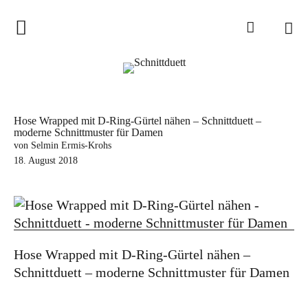
Home
Schnittduett
Podcast
Hose Wrapped mit D-Ring-Gürtel nähen – Schnittduett –
moderne Schnittmuster für Damen
Schnittduett Magazin
von Selmin Ermis-Krohs
18. August 2018
Inspirationen
Schnittmuster-Hacks
Sewalong
Stoffempfehlungen
Hose Wrapped mit D-Ring-Gürtel nähen –
Schnittduett – moderne Schnittmuster für Damen
Tipps zur Schnittanpassung
Wir sagen Danke und Good