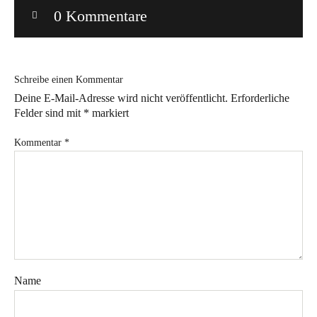
0 Kommentare
Bye!
Kontakt
Schreibe einen Kommentar
Deine E-Mail-Adresse wird nicht veröffentlicht.
Erforderliche
Felder sind mit
*
markiert
Kommentar
*
Instagram
Facebook
Pinterest
Tweed
Rapantinchen
&
Greet
Name