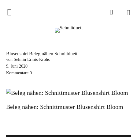
Home
Schnittduett
Podcast
Blusenshirt Beleg nähen Schnittduett
Schnittduett Magazin
von Selmin Ermis-Krohs
9. Juni 2020
Kommentare
0
Inspirationen
Schnittmuster-Hacks
Sewalong
Beleg nähen: Schnittmuster Blusenshirt Bloom
Stoffempfehlungen
Tipps zur Schnittanpassung
Wir sagen Danke und Good