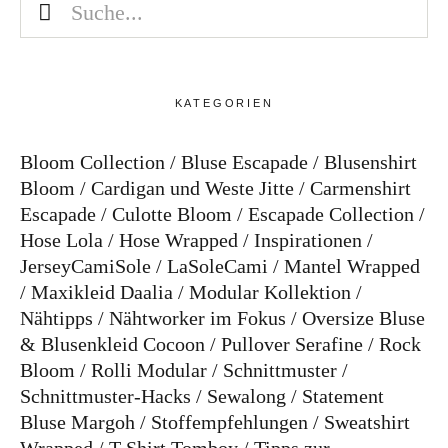
KATEGORIEN
Bloom Collection
Bluse Escapade
Blusenshirt
Bloom
Cardigan und Weste Jitte
Carmenshirt
Escapade
Culotte Bloom
Escapade Collection
Hose Lola
Hose Wrapped
Inspirationen
JerseyCamiSole
LaSoleCami
Mantel Wrapped
Maxikleid Daalia
Modular Kollektion
Nähtipps
Nähtworker im Fokus
Oversize Bluse
& Blusenkleid Cocoon
Pullover Serafine
Rock
Bloom
Rolli Modular
Schnittmuster
Schnittmuster-Hacks
Sewalong
Statement
Bluse Margoh
Stoffempfehlungen
Sweatshirt