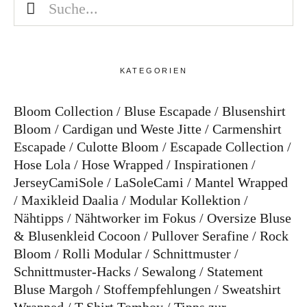
KATEGORIEN
Bloom Collection
Bluse Escapade
Blusenshirt
Bloom
Cardigan und Weste Jitte
Carmenshirt
Escapade
Culotte Bloom
Escapade Collection
Hose Lola
Hose Wrapped
Inspirationen
JerseyCamiSole
LaSoleCami
Mantel Wrapped
Maxikleid Daalia
Modular Kollektion
Nähtipps
Nähtworker im Fokus
Oversize Bluse
& Blusenkleid Cocoon
Pullover Serafine
Rock
Bloom
Rolli Modular
Schnittmuster
Schnittmuster-Hacks
Sewalong
Statement
Bluse Margoh
Stoffempfehlungen
Sweatshirt