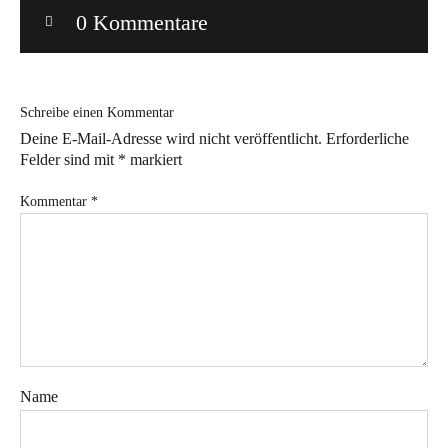
0 Kommentare
Bye!
Kontakt
Schreibe einen Kommentar
Deine E-Mail-Adresse wird nicht veröffentlicht.
Erforderliche
Felder sind mit
*
markiert
Kommentar
*
Instagram
Facebook
Pinterest
Tweed
Rapantinchen
&
Greet
Name