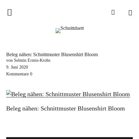
Home
Schnittduett
Podcast
Beleg nähen: Schnittmuster Blusenshirt Bloom
Schnittduett Magazin
von Selmin Ermis-Krohs
9. Juni 2020
Kommentare
0
Inspirationen
Schnittmuster-Hacks
Sewalong
Beleg nähen: Schnittmuster Blusenshirt Bloom
Stoffempfehlungen
Tipps zur Schnittanpassung
Wir sagen Danke und Good