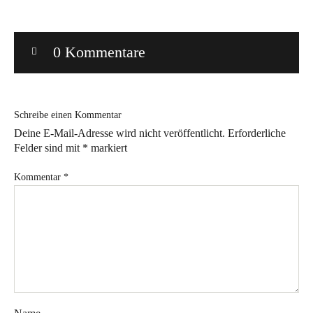
Bye!
0 Kommentare
Kontakt
Schreibe einen Kommentar
Deine E-Mail-Adresse wird nicht veröffentlicht.
Erforderliche
Felder sind mit
*
markiert
Instagram
Facebook
Pinterest
Tweed
Rapantinchen
Kommentar
*
&
Greet