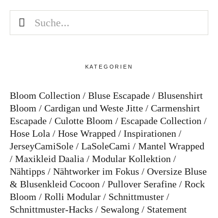
KATEGORIEN
Bloom Collection
Bluse Escapade
Blusenshirt
Bloom
Cardigan und Weste Jitte
Carmenshirt
Escapade
Culotte Bloom
Escapade Collection
Hose Lola
Hose Wrapped
Inspirationen
JerseyCamiSole
LaSoleCami
Mantel Wrapped
Maxikleid Daalia
Modular Kollektion
Nähtipps
Nähtworker im Fokus
Oversize Bluse
& Blusenkleid Cocoon
Pullover Serafine
Rock
Bloom
Rolli Modular
Schnittmuster
Schnittmuster-Hacks
Sewalong
Statement