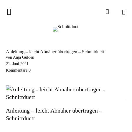
Home
Schnittduett
Podcast
Anleitung – leicht Abnäher übertragen – Schnittduett
Schnittduett Magazin
von Anja Gulden
21. Juni 2021
Kommentare
0
Inspirationen
Schnittmuster-Hacks
Sewalong
Stoffempfehlungen
Anleitung – leicht Abnäher übertragen –
Tipps zur Schnittanpassung
Schnittduett
Wir sagen Danke und Good