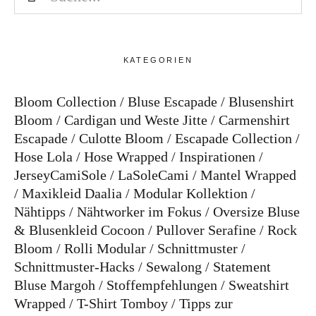
KATEGORIEN
Bloom Collection
Bluse Escapade
Blusenshirt
Bloom
Cardigan und Weste Jitte
Carmenshirt
Escapade
Culotte Bloom
Escapade Collection
Hose Lola
Hose Wrapped
Inspirationen
JerseyCamiSole
LaSoleCami
Mantel Wrapped
Maxikleid Daalia
Modular Kollektion
Nähtipps
Nähtworker im Fokus
Oversize Bluse
& Blusenkleid Cocoon
Pullover Serafine
Rock
Bloom
Rolli Modular
Schnittmuster
Schnittmuster-Hacks
Sewalong
Statement
Bluse Margoh
Stoffempfehlungen
Sweatshirt
Wrapped
T-Shirt Tomboy
Tipps zur