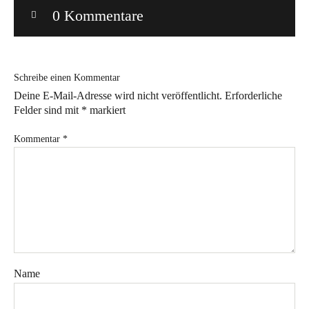
0 Kommentare
Bye!
Kontakt
Schreibe einen Kommentar
Deine E-Mail-Adresse wird nicht veröffentlicht.
Erforderliche
Felder sind mit
*
markiert
Kommentar
*
Instagram
Facebook
Pinterest
Tweed
Rapantinchen
&
Greet
Name