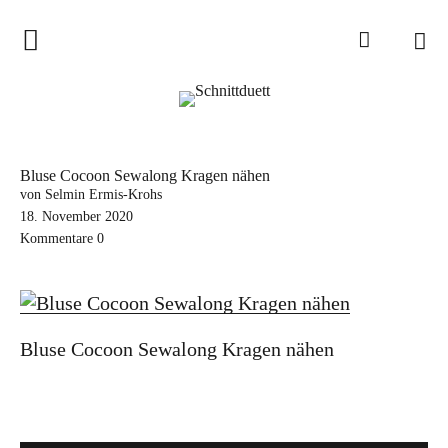
Home
Schnittduett
Podcast
Bluse Cocoon Sewalong Kragen nähen
Schnittduett Magazin
von Selmin Ermis-Krohs
18. November 2020
Kommentare
0
Inspirationen
Schnittmuster-Hacks
Sewalong
Bluse Cocoon Sewalong Kragen nähen
Stoffempfehlungen
Tipps zur Schnittanpassung
Wir sagen Danke und Good