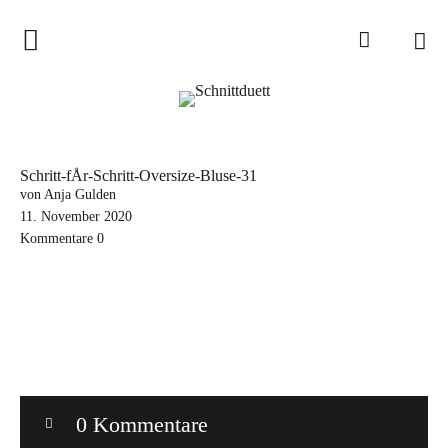
Home
Schnittduett
Podcast
Schritt-fÅr-Schritt-Oversize-Bluse-31
Schnittduett Magazin
von Anja Gulden
11. November 2020
Kommentare
0
Inspirationen
Schnittmuster-Hacks
Sewalong
Stoffempfehlungen
Tipps zur Schnittanpassung
0 Kommentare
Wir sagen Danke und Good