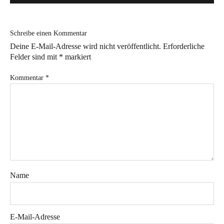
Bye!
Schreibe einen Kommentar
Kontakt
Deine E-Mail-Adresse wird nicht veröffentlicht.
Erforderliche
Felder sind mit
*
markiert
Kommentar
*
Instagram
Facebook
Pinterest
Tweed
Rapantinchen
&
Greet
Name
E-Mail-Adresse