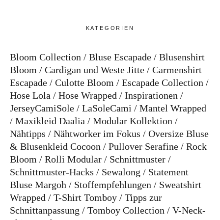
KATEGORIEN
Bloom Collection
Bluse Escapade
Blusenshirt
Bloom
Cardigan und Weste Jitte
Carmenshirt
Escapade
Culotte Bloom
Escapade Collection
Hose Lola
Hose Wrapped
Inspirationen
JerseyCamiSole
LaSoleCami
Mantel Wrapped
Maxikleid Daalia
Modular Kollektion
Nähtipps
Nähtworker im Fokus
Oversize Bluse
& Blusenkleid Cocoon
Pullover Serafine
Rock
Bloom
Rolli Modular
Schnittmuster
Schnittmuster-Hacks
Sewalong
Statement
Bluse Margoh
Stoffempfehlungen
Sweatshirt
Wrapped
T-Shirt Tomboy
Tipps zur
Schnittanpassung
Tomboy Collection
V-Neck-