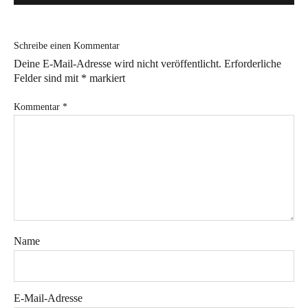
Bye!
Schreibe einen Kommentar
Kontakt
Deine E-Mail-Adresse wird nicht veröffentlicht.
Erforderliche
Felder sind mit
*
markiert
Kommentar
*
Instagram
Facebook
Pinterest
Tweed
Rapantinchen
&
Greet
Name
E-Mail-Adresse