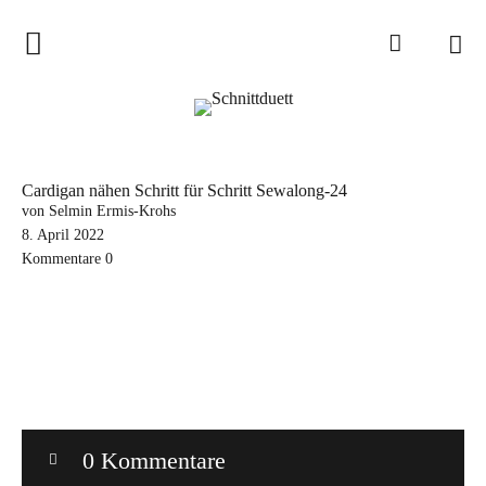
Home
Schnittduett
Podcast
Cardigan nähen Schritt für Schritt Sewalong-24
Schnittduett Magazin
von Selmin Ermis-Krohs
8. April 2022
Kommentare
0
Inspirationen
Schnittmuster-Hacks
Sewalong
Stoffempfehlungen
Tipps zur Schnittanpassung
0 Kommentare
Wir sagen Danke und Good