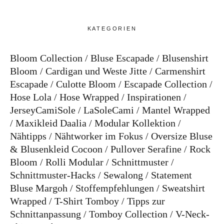
KATEGORIEN
Bloom Collection
Bluse Escapade
Blusenshirt
Bloom
Cardigan und Weste Jitte
Carmenshirt
Escapade
Culotte Bloom
Escapade Collection
Hose Lola
Hose Wrapped
Inspirationen
JerseyCamiSole
LaSoleCami
Mantel Wrapped
Maxikleid Daalia
Modular Kollektion
Nähtipps
Nähtworker im Fokus
Oversize Bluse
& Blusenkleid Cocoon
Pullover Serafine
Rock
Bloom
Rolli Modular
Schnittmuster
Schnittmuster-Hacks
Sewalong
Statement
Bluse Margoh
Stoffempfehlungen
Sweatshirt
Wrapped
T-Shirt Tomboy
Tipps zur
Schnittanpassung
Tomboy Collection
V-Neck-