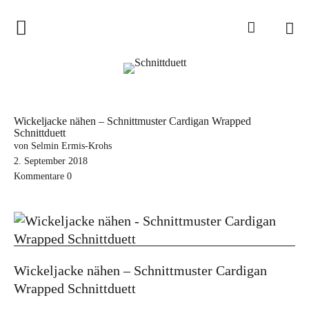
Home
Schnittduett
Podcast
Wickeljacke nähen – Schnittmuster Cardigan Wrapped
Schnittduett
Schnittduett Magazin
von Selmin Ermis-Krohs
2. September 2018
Inspirationen
Kommentare
0
Schnittmuster-Hacks
Sewalong
Stoffempfehlungen
Wickeljacke nähen – Schnittmuster Cardigan
Tipps zur Schnittanpassung
Wrapped Schnittduett
Wir sagen Danke und Good