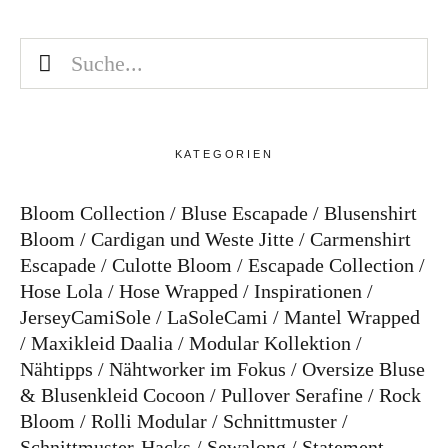
KATEGORIEN
Bloom Collection
Bluse Escapade
Blusenshirt
Bloom
Cardigan und Weste Jitte
Carmenshirt
Escapade
Culotte Bloom
Escapade Collection
Hose Lola
Hose Wrapped
Inspirationen
JerseyCamiSole
LaSoleCami
Mantel Wrapped
Maxikleid Daalia
Modular Kollektion
Nähtipps
Nähtworker im Fokus
Oversize Bluse
& Blusenkleid Cocoon
Pullover Serafine
Rock
Bloom
Rolli Modular
Schnittmuster
Schnittmuster-Hacks
Sewalong
Statement