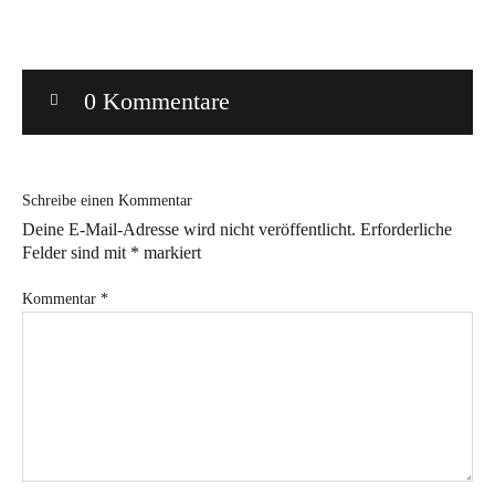
Bye!
0 Kommentare
Kontakt
Schreibe einen Kommentar
Deine E-Mail-Adresse wird nicht veröffentlicht.
Erforderliche
Felder sind mit
*
markiert
Instagram
Facebook
Pinterest
Tweed
Rapantinchen
&
Kommentar
*
Greet