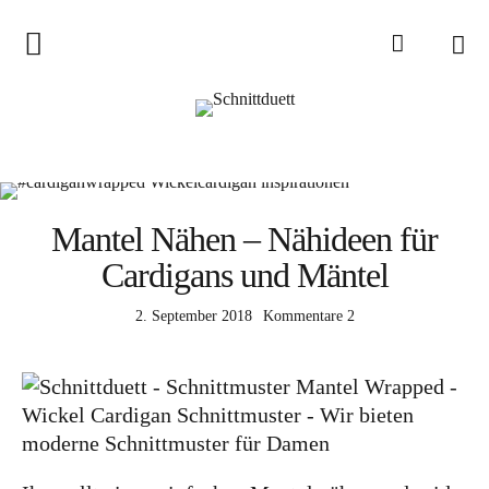
Home
Schnittduett
Podcast
Schnittduett Magazin
Mantel Nähen – Nähideen für
Cardigans und Mäntel
Inspirationen
Schnittmuster-Hacks
2. September 2018
Kommentare
2
Sewalong
Stoffempfehlungen
Tipps zur Schnittanpassung
Wir sagen Danke und Good