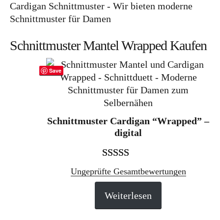
Schnittmuster Mantel Wrapped Kaufen
Save
Schnittmuster Cardigan “Wrapped” –
digital
Bewertet mit
1
Ungeprüfte Gesamtbewertungen
5.00
von 5,
Weiterlesen
basierend
auf