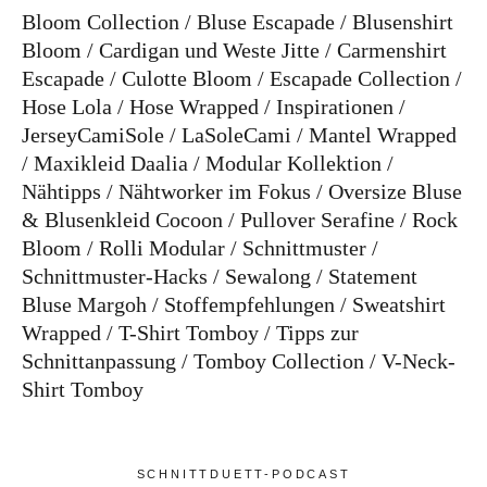
Bloom Collection
Bluse Escapade
Blusenshirt
Bloom
Cardigan und Weste Jitte
Carmenshirt
Escapade
Culotte Bloom
Escapade Collection
Hose Lola
Hose Wrapped
Inspirationen
JerseyCamiSole
LaSoleCami
Mantel Wrapped
Maxikleid Daalia
Modular Kollektion
Nähtipps
Nähtworker im Fokus
Oversize Bluse
& Blusenkleid Cocoon
Pullover Serafine
Rock
Bloom
Rolli Modular
Schnittmuster
Schnittmuster-Hacks
Sewalong
Statement
Bluse Margoh
Stoffempfehlungen
Sweatshirt
Wrapped
T-Shirt Tomboy
Tipps zur
Schnittanpassung
Tomboy Collection
V-Neck-
Shirt Tomboy
SCHNITTDUETT-PODCAST