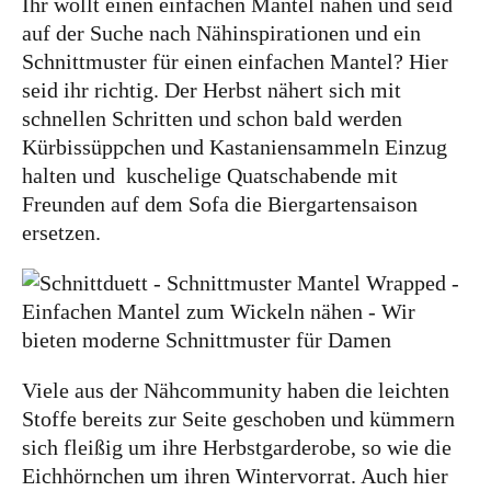
Ihr wollt einen einfachen Mantel nähen und seid
auf der Suche nach Nähinspirationen und ein
Bye!
Schnittmuster für einen einfachen Mantel? Hier
seid ihr richtig. Der Herbst nähert sich mit
Kontakt
schnellen Schritten und schon bald werden
Kürbissüppchen und Kastaniensammeln Einzug
halten und kuschelige Quatschabende mit
Freunden auf dem Sofa die Biergartensaison
ersetzen.
Instagram
Facebook
Pinterest
Tweed
Rapantinchen
&
Greet
Viele aus der Nähcommunity haben die leichten
Stoffe bereits zur Seite geschoben und kümmern
sich fleißig um ihre Herbstgarderobe, so wie die
Eichhörnchen um ihren Wintervorrat. Auch hier