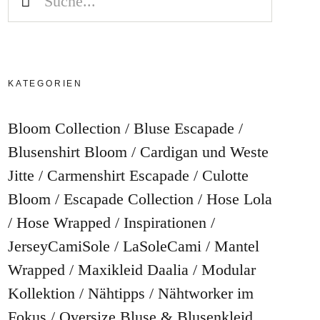
KATEGORIEN
Bloom Collection
Bluse Escapade
Blusenshirt Bloom
Cardigan und Weste
Jitte
Carmenshirt Escapade
Culotte
Bloom
Escapade Collection
Hose Lola
Hose Wrapped
Inspirationen
JerseyCamiSole
LaSoleCami
Mantel
Wrapped
Maxikleid Daalia
Modular
Kollektion
Nähtipps
Nähtworker im
Fokus
Oversize Bluse & Blusenkleid