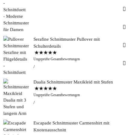
Insta
Faceb
Serafine Schnittmuster Pullover mit
Pinter
Schulterdetails
Bewertet mit
Tweed
Ungeprüfte Gesamtbewertungen
5.00
von 5
&
Greet
Rapan
Daalia Schnittmuster Maxikleid mit Stufen
Bewertet mit
Ungeprüfte Gesamtbewertungen
5.00
von 5
Escapade Schnittmuster Carmenshirt mit
Knotenausschnitt