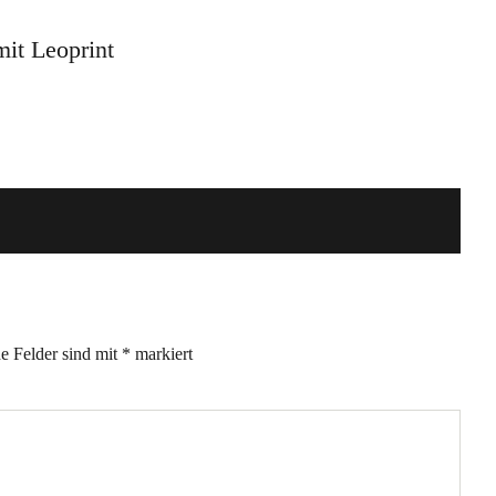
it Leoprint
he Felder sind mit
*
markiert