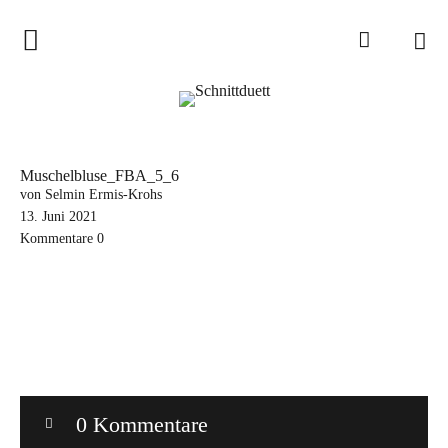
Home
Schnittduett
Podcast
Muschelbluse_FBA_5_6
Schnittduett Magazin
von Selmin Ermis-Krohs
13. Juni 2021
Kommentare
0
Inspirationen
Schnittmuster-Hacks
Sewalong
Stoffempfehlungen
Tipps zur Schnittanpassung
0 Kommentare
Wir sagen Danke und Good