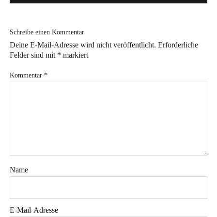
Bye!
Schreibe einen Kommentar
Kontakt
Deine E-Mail-Adresse wird nicht veröffentlicht.
Erforderliche
Felder sind mit
*
markiert
Kommentar
*
Instagram
Facebook
Pinterest
Tweed
Rapantinchen
&
Greet
Name
E-Mail-Adresse