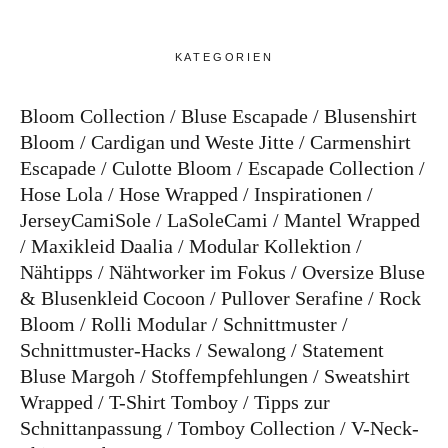
KATEGORIEN
Bloom Collection
Bluse Escapade
Blusenshirt
Bloom
Cardigan und Weste Jitte
Carmenshirt
Escapade
Culotte Bloom
Escapade Collection
Hose Lola
Hose Wrapped
Inspirationen
JerseyCamiSole
LaSoleCami
Mantel Wrapped
Maxikleid Daalia
Modular Kollektion
Nähtipps
Nähtworker im Fokus
Oversize Bluse
& Blusenkleid Cocoon
Pullover Serafine
Rock
Bloom
Rolli Modular
Schnittmuster
Schnittmuster-Hacks
Sewalong
Statement
Bluse Margoh
Stoffempfehlungen
Sweatshirt
Wrapped
T-Shirt Tomboy
Tipps zur
Schnittanpassung
Tomboy Collection
V-Neck-