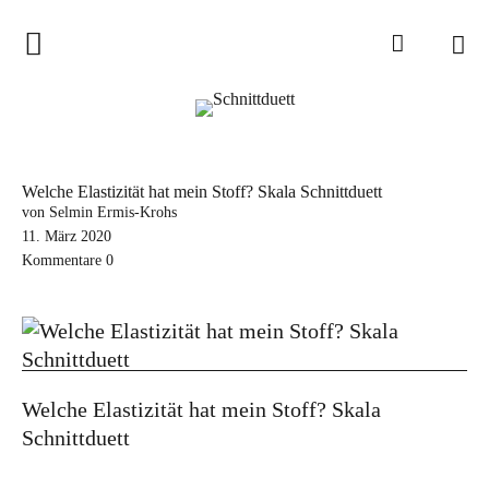
Home
Schnittduett
Podcast
Welche Elastizität hat mein Stoff? Skala Schnittduett
Schnittduett Magazin
von Selmin Ermis-Krohs
11. März 2020
Kommentare
0
Inspirationen
Schnittmuster-Hacks
Sewalong
Stoffempfehlungen
Welche Elastizität hat mein Stoff? Skala
Tipps zur Schnittanpassung
Schnittduett
Wir sagen Danke und Good