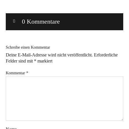
Bye!
0 Kommentare
Kontakt
Schreibe einen Kommentar
Deine E-Mail-Adresse wird nicht veröffentlicht.
Erforderliche
Felder sind mit
*
markiert
Instagram
Facebook
Pinterest
Tweed
Rapantinchen
Kommentar
*
&
Greet