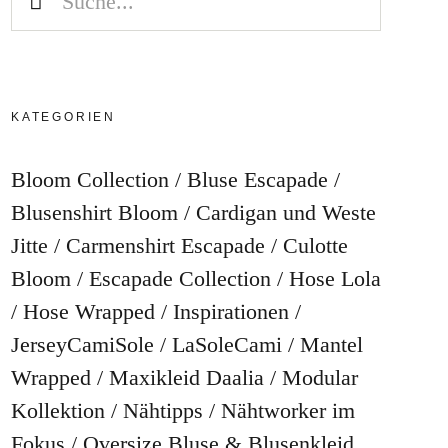
KATEGORIEN
Bloom Collection
Bluse Escapade
Blusenshirt Bloom
Cardigan und Weste
Jitte
Carmenshirt Escapade
Culotte
Bloom
Escapade Collection
Hose Lola
Hose Wrapped
Inspirationen
JerseyCamiSole
LaSoleCami
Mantel
Wrapped
Maxikleid Daalia
Modular
Kollektion
Nähtipps
Nähtworker im
Fokus
Oversize Bluse & Blusenkleid