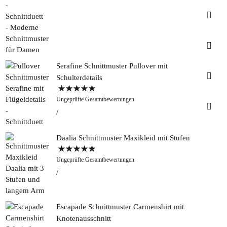
Insta
Faceb
Serafine Schnittmuster Pullover mit
Pinter
Schulterdetails
Bewertet mit
Tweed
Ungeprüfte Gesamtbewertungen
5.00
von 5
&
Greet
Rapan
Daalia Schnittmuster Maxikleid mit Stufen
Bewertet mit
Ungeprüfte Gesamtbewertungen
5.00
von 5
Escapade Schnittmuster Carmenshirt mit
Knotenausschnitt