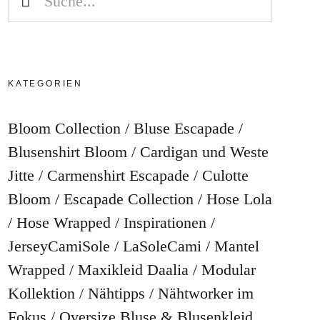
KATEGORIEN
Bloom Collection
Bluse Escapade
Blusenshirt Bloom
Cardigan und Weste
Jitte
Carmenshirt Escapade
Culotte
Bloom
Escapade Collection
Hose Lola
Hose Wrapped
Inspirationen
JerseyCamiSole
LaSoleCami
Mantel
Wrapped
Maxikleid Daalia
Modular
Kollektion
Nähtipps
Nähtworker im
Fokus
Oversize Bluse & Blusenkleid