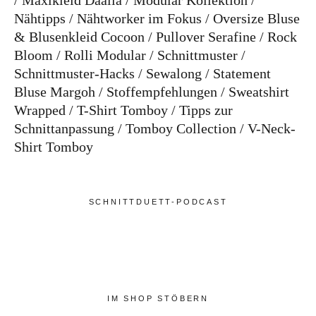
Maxikleid Daalia
Modular Kollektion
Nähtipps
Nähtworker im Fokus
Oversize Bluse
& Blusenkleid Cocoon
Pullover Serafine
Rock
Bloom
Rolli Modular
Schnittmuster
Schnittmuster-Hacks
Sewalong
Statement
Bluse Margoh
Stoffempfehlungen
Sweatshirt
Wrapped
T-Shirt Tomboy
Tipps zur
Schnittanpassung
Tomboy Collection
V-Neck-
Shirt Tomboy
SCHNITTDUETT-PODCAST
IM SHOP STÖBERN