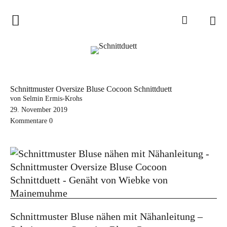
Home
Schnittduett
Podcast
Schnittmuster Oversize Bluse Cocoon Schnittduett
Schnittduett Magazin
von Selmin Ermis-Krohs
29. November 2019
Kommentare
0
Inspirationen
Schnittmuster-Hacks
Sewalong
Stoffempfehlungen
Tipps zur Schnittanpassung
Schnittmuster Bluse nähen mit Nähanleitung –
Wir sagen Danke und Good