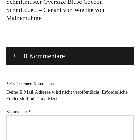
Schnittmuster Oversize Bluse Cocoon
Schnittduett – Genäht von Wiebke von
Bye!
Mainemuhme
Kontakt
0 Kommentare
Instagram
Facebook
Pinterest
Tweed
Rapantinchen
&
Schreibe einen Kommentar
Greet
Deine E-Mail-Adresse wird nicht veröffentlicht.
Erforderliche
Felder sind mit
*
markiert
Kommentar
*