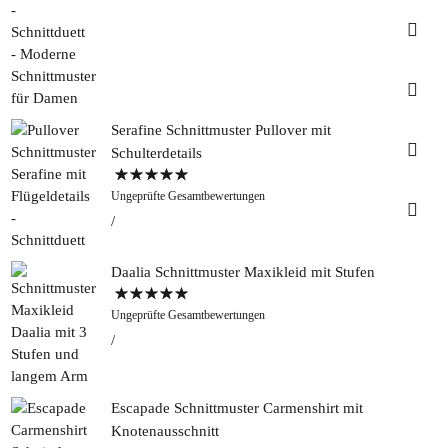
Insta
Faceb
Serafine Schnittmuster Pullover mit
Pinter
Schulterdetails
Bewertet mit
Tweed
Ungeprüfte Gesamtbewertungen
5.00
von 5
&
Greet
Rapan
Daalia Schnittmuster Maxikleid mit Stufen
Bewertet mit
Ungeprüfte Gesamtbewertungen
5.00
von 5
Escapade Schnittmuster Carmenshirt mit
Knotenausschnitt