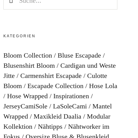
KATEGORIEN
Bloom Collection
Bluse Escapade
Blusenshirt Bloom
Cardigan und Weste
Jitte
Carmenshirt Escapade
Culotte
Bloom
Escapade Collection
Hose Lola
Hose Wrapped
Inspirationen
JerseyCamiSole
LaSoleCami
Mantel
Wrapped
Maxikleid Daalia
Modular
Kollektion
Nähtipps
Nähtworker im
Fokus
Oversize Bluse & Blusenkleid