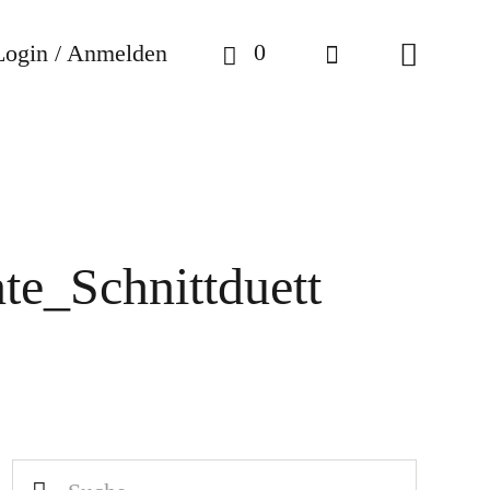
0
Login / Anmelden
te_Schnittduett