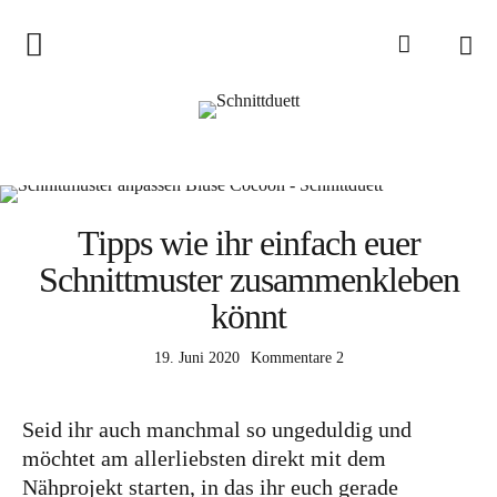
Home
Schnittduett
Podcast
Schnittduett Magazin
Tipps wie ihr einfach euer
Schnittmuster zusammenkleben
Inspirationen
könnt
Schnittmuster-Hacks
Sewalong
19. Juni 2020
Kommentare
2
Stoffempfehlungen
Seid ihr auch manchmal so ungeduldig und
Tipps zur Schnittanpassung
möchtet am allerliebsten direkt mit dem
Wir sagen Danke und Good
Nähprojekt starten, in das ihr euch gerade