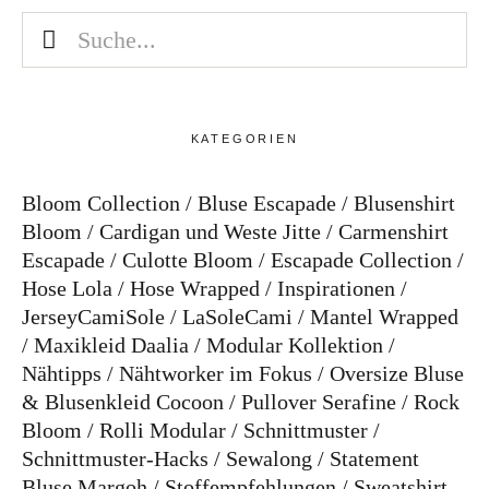
KATEGORIEN
Bloom Collection
Bluse Escapade
Blusenshirt
Bloom
Cardigan und Weste Jitte
Carmenshirt
Escapade
Culotte Bloom
Escapade Collection
Hose Lola
Hose Wrapped
Inspirationen
JerseyCamiSole
LaSoleCami
Mantel Wrapped
Maxikleid Daalia
Modular Kollektion
Nähtipps
Nähtworker im Fokus
Oversize Bluse
& Blusenkleid Cocoon
Pullover Serafine
Rock
Bloom
Rolli Modular
Schnittmuster
Schnittmuster-Hacks
Sewalong
Statement
Bluse Margoh
Stoffempfehlungen
Sweatshirt