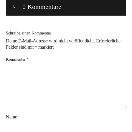
0 Kommentare
Bye!
Kontakt
Schreibe einen Kommentar
Deine E-Mail-Adresse wird nicht veröffentlicht.
Erforderliche
Felder sind mit
*
markiert
Kommentar
*
Instagram
Facebook
Pinterest
Tweed
Rapantinchen
&
Greet
Name