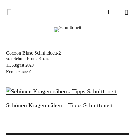
Home
Schnittduett
Podcast
Cocoon Bluse Schnittduett-2
Schnittduett Magazin
von Selmin Ermis-Krohs
11. August 2020
Kommentare
0
Inspirationen
Schnittmuster-Hacks
Sewalong
Schönen Kragen nähen – Tipps Schnittduett
Stoffempfehlungen
Tipps zur Schnittanpassung
Wir sagen Danke und Good