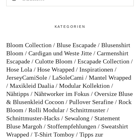
KATEGORIEN
Bloom Collection
Bluse Escapade
Blusenshirt
Bloom
Cardigan und Weste Jitte
Carmenshirt
Escapade
Culotte Bloom
Escapade Collection
Hose Lola
Hose Wrapped
Inspirationen
JerseyCamiSole
LaSoleCami
Mantel Wrapped
Maxikleid Daalia
Modular Kollektion
Nähtipps
Nähtworker im Fokus
Oversize Bluse
& Blusenkleid Cocoon
Pullover Serafine
Rock
Bloom
Rolli Modular
Schnittmuster
Schnittmuster-Hacks
Sewalong
Statement
Bluse Margoh
Stoffempfehlungen
Sweatshirt
Wrapped
T-Shirt Tomboy
Tipps zur