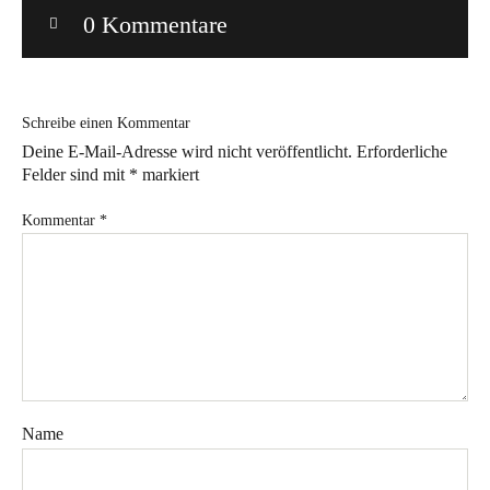
0 Kommentare
Bye!
Kontakt
Schreibe einen Kommentar
Deine E-Mail-Adresse wird nicht veröffentlicht.
Erforderliche
Felder sind mit
*
markiert
Kommentar
*
Instagram
Facebook
Pinterest
Tweed
Rapantinchen
&
Greet
Name