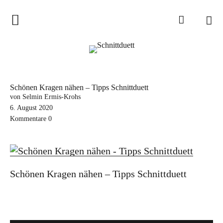
Home
Schnittduett
Podcast
Schönen Kragen nähen – Tipps Schnittduett
Schnittduett Magazin
von Selmin Ermis-Krohs
6. August 2020
Kommentare
0
Inspirationen
Schnittmuster-Hacks
Sewalong
Schönen Kragen nähen – Tipps Schnittduett
Stoffempfehlungen
Tipps zur Schnittanpassung
Wir sagen Danke und Good