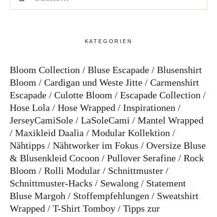
KATEGORIEN
Bloom Collection
Bluse Escapade
Blusenshirt
Bloom
Cardigan und Weste Jitte
Carmenshirt
Escapade
Culotte Bloom
Escapade Collection
Hose Lola
Hose Wrapped
Inspirationen
JerseyCamiSole
LaSoleCami
Mantel Wrapped
Maxikleid Daalia
Modular Kollektion
Nähtipps
Nähtworker im Fokus
Oversize Bluse
& Blusenkleid Cocoon
Pullover Serafine
Rock
Bloom
Rolli Modular
Schnittmuster
Schnittmuster-Hacks
Sewalong
Statement
Bluse Margoh
Stoffempfehlungen
Sweatshirt
Wrapped
T-Shirt Tomboy
Tipps zur