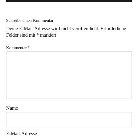
Bye!
Schreibe einen Kommentar
Kontakt
Deine E-Mail-Adresse wird nicht veröffentlicht.
Erforderliche
Felder sind mit
*
markiert
Kommentar
*
Instagram
Facebook
Pinterest
Tweed
Rapantinchen
&
Greet
Name
E-Mail-Adresse