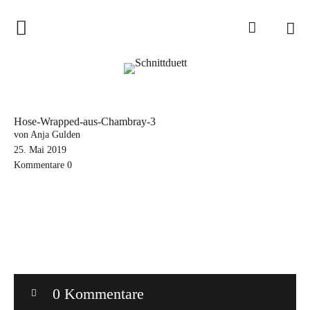
Home
Schnittduett
Podcast
Hose-Wrapped-aus-Chambray-3
Schnittduett Magazin
von Anja Gulden
25. Mai 2019
Kommentare
0
Inspirationen
Schnittmuster-Hacks
Sewalong
Stoffempfehlungen
Tipps zur Schnittanpassung
0 Kommentare
Wir sagen Danke und Good