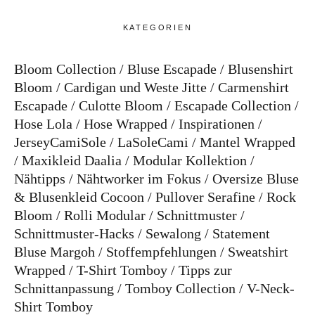
KATEGORIEN
Bloom Collection
Bluse Escapade
Blusenshirt
Bloom
Cardigan und Weste Jitte
Carmenshirt
Escapade
Culotte Bloom
Escapade Collection
Hose Lola
Hose Wrapped
Inspirationen
JerseyCamiSole
LaSoleCami
Mantel Wrapped
Maxikleid Daalia
Modular Kollektion
Nähtipps
Nähtworker im Fokus
Oversize Bluse
& Blusenkleid Cocoon
Pullover Serafine
Rock
Bloom
Rolli Modular
Schnittmuster
Schnittmuster-Hacks
Sewalong
Statement
Bluse Margoh
Stoffempfehlungen
Sweatshirt
Wrapped
T-Shirt Tomboy
Tipps zur
Schnittanpassung
Tomboy Collection
V-Neck-
Shirt Tomboy