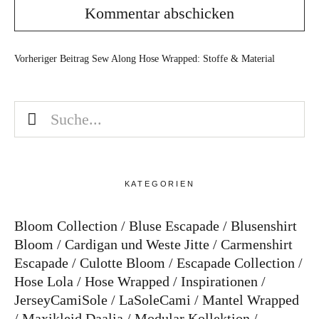
Vorheriger Beitrag
Sew Along Hose Wrapped: Stoffe & Material
KATEGORIEN
Bloom Collection
Bluse Escapade
Blusenshirt
Bloom
Cardigan und Weste Jitte
Carmenshirt
Escapade
Culotte Bloom
Escapade Collection
Hose Lola
Hose Wrapped
Inspirationen
JerseyCamiSole
LaSoleCami
Mantel Wrapped
Maxikleid Daalia
Modular Kollektion