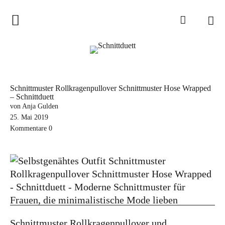
Home
Schnittduett
Podcast
Schnittmuster Rollkragenpullover Schnittmuster Hose Wrapped
– Schnittduett
Schnittduett Magazin
von Anja Gulden
25. Mai 2019
Inspirationen
Kommentare
0
Schnittmuster-Hacks
Sewalong
Stoffempfehlungen
Tipps zur Schnittanpassung
Wir sagen Danke und Good
Schnittmuster Rollkragenpullover und