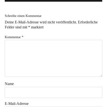
Bye!
Schreibe einen Kommentar
Kontakt
Deine E-Mail-Adresse wird nicht veröffentlicht.
Erforderliche
Felder sind mit
*
markiert
Kommentar
*
Instagram
Facebook
Pinterest
Tweed
Rapantinchen
&
Greet
Name
E-Mail-Adresse