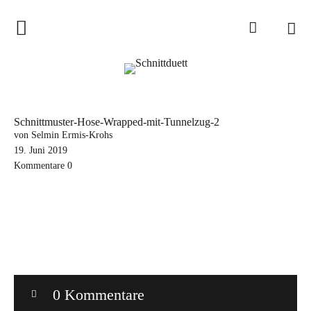
Home
Schnittduett
Podcast
Schnittmuster-Hose-Wrapped-mit-Tunnelzug-2
Schnittduett Magazin
von Selmin Ermis-Krohs
19. Juni 2019
Kommentare
0
Inspirationen
Schnittmuster-Hacks
Sewalong
Stoffempfehlungen
Tipps zur Schnittanpassung
0 Kommentare
Wir sagen Danke und Good