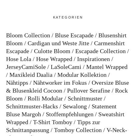
KATEGORIEN
Bloom Collection
Bluse Escapade
Blusenshirt
Bloom
Cardigan und Weste Jitte
Carmenshirt
Escapade
Culotte Bloom
Escapade Collection
Hose Lola
Hose Wrapped
Inspirationen
JerseyCamiSole
LaSoleCami
Mantel Wrapped
Maxikleid Daalia
Modular Kollektion
Nähtipps
Nähtworker im Fokus
Oversize Bluse
& Blusenkleid Cocoon
Pullover Serafine
Rock
Bloom
Rolli Modular
Schnittmuster
Schnittmuster-Hacks
Sewalong
Statement
Bluse Margoh
Stoffempfehlungen
Sweatshirt
Wrapped
T-Shirt Tomboy
Tipps zur
Schnittanpassung
Tomboy Collection
V-Neck-