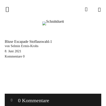
Home
Schnittduett
Podcast
Bluse Escapade Stoffauswahl-1
Schnittduett Magazin
von Selmin Ermis-Krohs
8. Juni 2021
Kommentare
0
Inspirationen
Schnittmuster-Hacks
Sewalong
Stoffempfehlungen
Tipps zur Schnittanpassung
0 Kommentare
Wir sagen Danke und Good