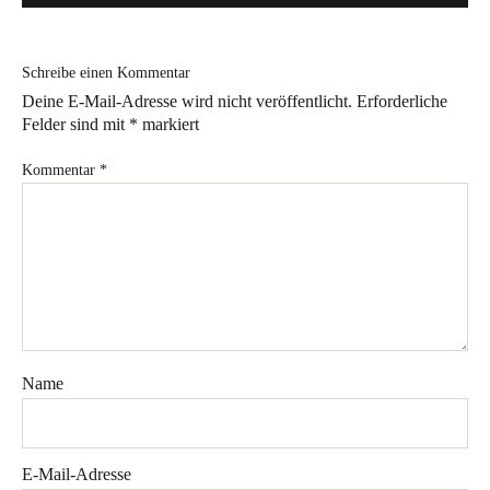
Bye!
Schreibe einen Kommentar
Kontakt
Deine E-Mail-Adresse wird nicht veröffentlicht.
Erforderliche
Felder sind mit
*
markiert
Kommentar
*
Instagram
Facebook
Pinterest
Tweed
Rapantinchen
&
Greet
Name
E-Mail-Adresse