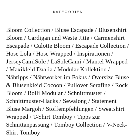
KATEGORIEN
Bloom Collection
Bluse Escapade
Blusenshirt
Bloom
Cardigan und Weste Jitte
Carmenshirt
Escapade
Culotte Bloom
Escapade Collection
Hose Lola
Hose Wrapped
Inspirationen
JerseyCamiSole
LaSoleCami
Mantel Wrapped
Maxikleid Daalia
Modular Kollektion
Nähtipps
Nähtworker im Fokus
Oversize Bluse
& Blusenkleid Cocoon
Pullover Serafine
Rock
Bloom
Rolli Modular
Schnittmuster
Schnittmuster-Hacks
Sewalong
Statement
Bluse Margoh
Stoffempfehlungen
Sweatshirt
Wrapped
T-Shirt Tomboy
Tipps zur
Schnittanpassung
Tomboy Collection
V-Neck-
Shirt Tomboy