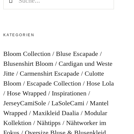
KATEGORIEN
Bloom Collection
Bluse Escapade
Blusenshirt Bloom
Cardigan und Weste
Jitte
Carmenshirt Escapade
Culotte
Bloom
Escapade Collection
Hose Lola
Hose Wrapped
Inspirationen
JerseyCamiSole
LaSoleCami
Mantel
Wrapped
Maxikleid Daalia
Modular
Kollektion
Nähtipps
Nähtworker im
Fokus
Oversize Bluse & Blusenkleid