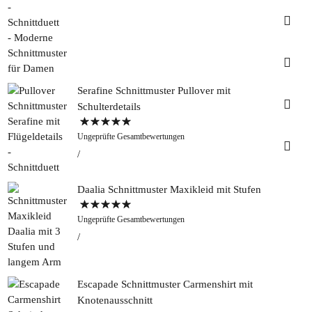
Insta
Faceb
Serafine Schnittmuster Pullover mit
Pinter
Schulterdetails
Bewertet mit
Tweed
Ungeprüfte Gesamtbewertungen
5.00
von 5
&
Greet
Rapan
Daalia Schnittmuster Maxikleid mit Stufen
Bewertet mit
Ungeprüfte Gesamtbewertungen
5.00
von 5
Escapade Schnittmuster Carmenshirt mit
Knotenausschnitt