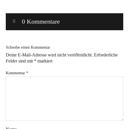
Bye!
0 Kommentare
Kontakt
Schreibe einen Kommentar
Deine E-Mail-Adresse wird nicht veröffentlicht.
Erforderliche
Felder sind mit
*
markiert
Instagram
Facebook
Pinterest
Tweed
Rapantinchen
Kommentar
*
&
Greet