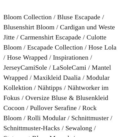
Bloom Collection
Bluse Escapade
Blusenshirt Bloom
Cardigan und Weste
Jitte
Carmenshirt Escapade
Culotte
Bloom
Escapade Collection
Hose Lola
Hose Wrapped
Inspirationen
JerseyCamiSole
LaSoleCami
Mantel
Wrapped
Maxikleid Daalia
Modular
Kollektion
Nähtipps
Nähtworker im
Fokus
Oversize Bluse & Blusenkleid
Cocoon
Pullover Serafine
Rock
Bloom
Rolli Modular
Schnittmuster
Schnittmuster-Hacks
Sewalong