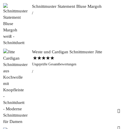
Schnittmuster Statement Bluse Margoh
Weste und Cardigan Schnittmuster Jitte
Bewertet mit
Ungeprüfte Gesamtbewertungen
5.00
von 5
Insta