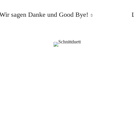
Wir sagen Danke und Good Bye!
Schnittmuster
Schnittmuster-Hacks
Sweatshirt Wrapped
Anleitung: Sweater mit