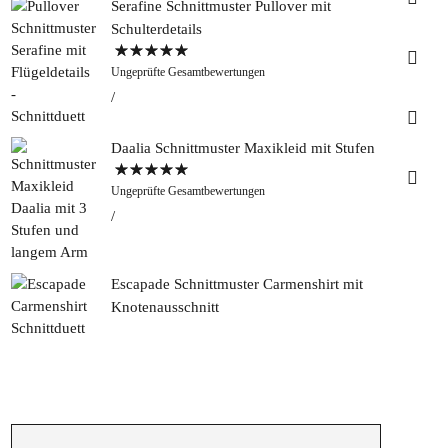
Serafine Schnittmuster Pullover mit
Schulterdetails
Faceb
Bewertet mit
Ungeprüfte Gesamtbewertungen
5.00
von 5
Pinter
Daalia Schnittmuster Maxikleid mit Stufen
Tweed
Bewertet mit
&
Ungeprüfte Gesamtbewertungen
5.00
von 5
Greet
Rapan
Escapade Schnittmuster Carmenshirt mit
Knotenausschnitt