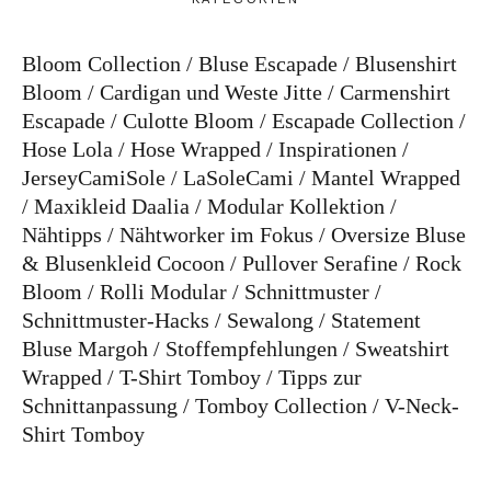
Bloom Collection
Bluse Escapade
Blusenshirt
Bloom
Cardigan und Weste Jitte
Carmenshirt
Escapade
Culotte Bloom
Escapade Collection
Hose Lola
Hose Wrapped
Inspirationen
JerseyCamiSole
LaSoleCami
Mantel Wrapped
Maxikleid Daalia
Modular Kollektion
Nähtipps
Nähtworker im Fokus
Oversize Bluse
& Blusenkleid Cocoon
Pullover Serafine
Rock
Bloom
Rolli Modular
Schnittmuster
Schnittmuster-Hacks
Sewalong
Statement
Bluse Margoh
Stoffempfehlungen
Sweatshirt
Wrapped
T-Shirt Tomboy
Tipps zur
Schnittanpassung
Tomboy Collection
V-Neck-
Shirt Tomboy