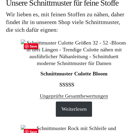
Unsere Schnittmuster für feine Stoffe
Wir lieben es, mit feinen Stoffen zu nähen, daher
findet ihr in unserem Shop viele Schnittmuster,
die sich dafür eignen:
Save
Schnittmuster Culotte Bloom
Bewertet mit
2
Ungeprüfte Gesamtbewertungen
5.00
von 5,
Weiterlesen
basierend auf
Kundenbewertungen
Save