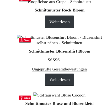
Schnittmuster Rock Bloom
Weiterlesen
Save
Schnittmuster Blusenshirt Bloom
Bewertet mit
1
Ungeprüfte Gesamtbewertungen
5.00
von 5,
Weiterlesen
basierend auf
Kundenbewertung
Save
Schnittmuster Bluse und Blusenkleid