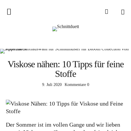
Home
Schnittduett
Podcast
Schnittduett Magazin
Viskose nähen: 10 Tipps für feine
Stoffe
Inspirationen
Schnittmuster-Hacks
9. Juli 2020
Kommentare
0
Sewalong
Stoffempfehlungen
Tipps zur Schnittanpassung
Der Sommer ist im vollen Gange und wir lieben
Wir sagen Danke und Good