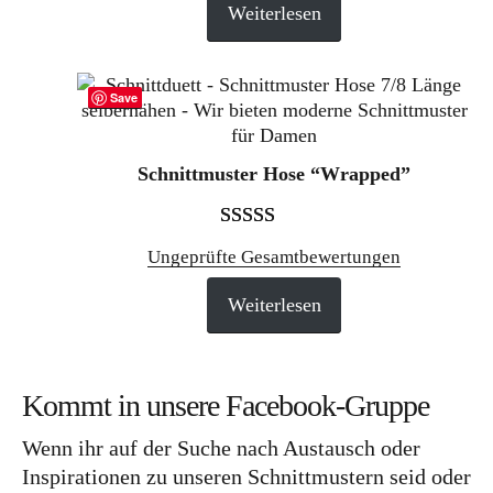
Weiterlesen
basierend auf
Kundenbewertung
Save
Schnittmuster Hose “Wrapped”
Bewertet mit
4
Ungeprüfte Gesamtbewertungen
5.00
von 5,
Weiterlesen
basierend auf
Kundenbewertungen
Kommt in unsere Facebook-Gruppe
Wenn ihr auf der Suche nach Austausch oder
Inspirationen zu unseren Schnittmustern seid oder