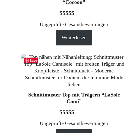
“Cocoon”
Bewertet
2
Ungeprüfte Gesamtbewertungen
mit
4.50
Weiterlesen
von 5,
basierend
auf
Save
Kundenbewertungen
Schnittmuster Top mit Trägern “LaSole
Cami”
Bewertet mit
1
Ungeprüfte Gesamtbewertungen
5.00
von 5,