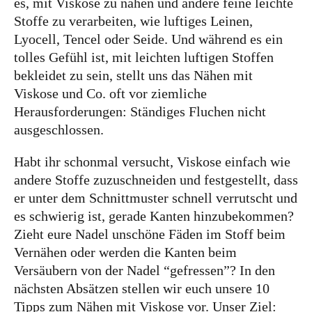
es, mit Viskose zu nähen und andere feine leichte
Stoffe zu verarbeiten, wie luftiges Leinen,
Bye!
Lyocell, Tencel oder Seide. Und während es ein
tolles Gefühl ist, mit leichten luftigen Stoffen
Kontakt
bekleidet zu sein, stellt uns das Nähen mit
Viskose und Co. oft vor ziemliche
Herausforderungen: Ständiges Fluchen nicht
ausgeschlossen.
Habt ihr schonmal versucht, Viskose einfach wie
Instagram
Facebook
Pinterest
Tweed
Rapantinchen
andere Stoffe zuzuschneiden und festgestellt, dass
&
er unter dem Schnittmuster schnell verrutscht und
Greet
es schwierig ist, gerade Kanten hinzubekommen?
Zieht eure Nadel unschöne Fäden im Stoff beim
Vernähen oder werden die Kanten beim
Versäubern von der Nadel “gefressen”? In den
nächsten Absätzen stellen wir euch unsere 10
Tipps zum Nähen mit Viskose vor. Unser Ziel: